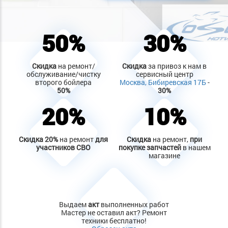
50%
30%
Скидка
на ремонт/
Скидка
за привоз к нам в
обслуживание/чистку
сервисный центр
второго бойлера
Москва, Бибиревская 17Б
-
50%
30%
20%
10%
Скидка
20%
на ремонт
для
Скидка
на ремонт,
при
участников СВО
покупке запчастей
в нашем
магазине
Выдаем
акт
выполненных работ
Мастер не оставил акт? Ремонт
техники бесплатно!