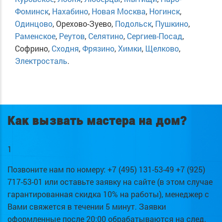
Фоминск
,
Нахабино
,
Новая Москва
,
Ногинск
,
Одинцово
, Орехово-Зуево,
Подольск
,
Пушкино
,
Раменское
,
Реутов
,
Селятино
,
Сергиев-Посад
,
Софрино,
Сходня
,
Фрязино
,
Химки
,
Щелково
,
Электросталь
.
Как вызвать мастера на дом?
1
Позвоните нам по номеру: +7 (495) 131-53-49 +7 (925)
717-53-01 или оставьте заявку на сайте (в этом случае
гарантированная скидка 10% на работы), менеджер с
Вами свяжется в течении 5 минут. Заявки
оформленные после 20:00 обрабатываются на след.