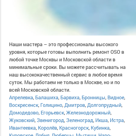
Наши мастера – это профессионалы высокого
уровня, которые готовы выполнить ремонт OSO в
любой точке Москвы и Московской области в
минимальные сроки. Вы можете рассчитывать на
наш высококачественный сервис в любое время
суток. Мы работаем не только в Москве, но и по
всей Московской области.
Апрелевка
,
Балашиха
,
Барвиха
,
Бронницы
,
Видное
,
Воскресенск
,
Голицино
,
Дмитров
,
Долгопрудный
,
Домодедово
,
Егорьевск
,
Железнодорожный
,
Жуковский
,
Звенигород
,
Зеленоград
,
Икша
,
Истра
,
Ивантеевка
,
Королёв
,
Красногорск
,
Кубинка
,
Куровское
,
Лобня
,
Люберцы
,
Мытищи
,
Наро-