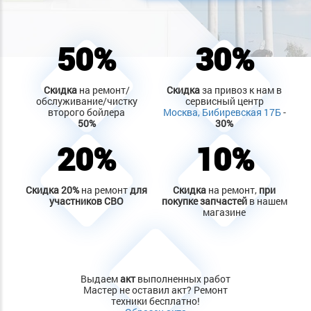
50%
30%
Скидка
на ремонт/
Скидка
за привоз к нам в
обслуживание/чистку
сервисный центр
второго бойлера
Москва, Бибиревская 17Б
-
50%
30%
20%
10%
Скидка
20%
на ремонт
для
Скидка
на ремонт,
при
участников СВО
покупке запчастей
в нашем
магазине
Выдаем
акт
выполненных работ
Мастер не оставил акт? Ремонт
техники бесплатно!