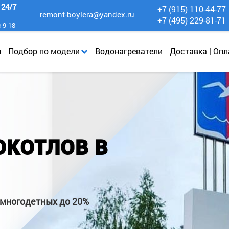
к
24/7
+7 (915) 110-44-77
remont-boylera@yandex.ru
+7 (495) 229-81-71
с 9-18
и
Подбор по модели
Водонагреватели
Доставка | Опл
ОКОТЛОВ В
 многодетных до 20%