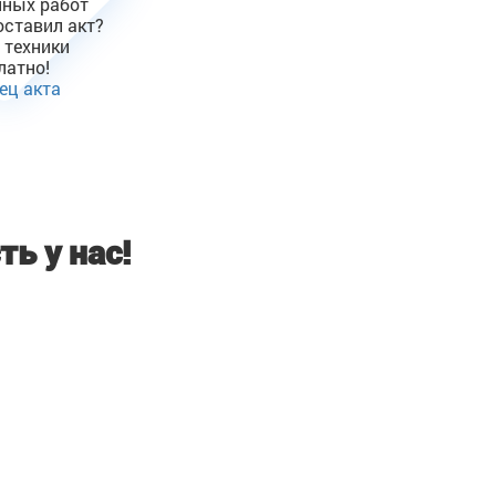
ных работ
оставил акт?
 техники
латно!
ец акта
ть у нас!