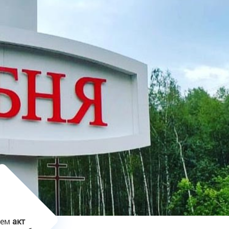
аем
акт