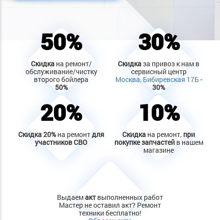
50%
30%
Скидка
на ремонт/
Скидка
за привоз к нам в
обслуживание/чистку
сервисный центр
второго бойлера
Москва, Бибиревская 17Б
-
50%
30%
20%
10%
Скидка
20%
на ремонт
для
Скидка
на ремонт,
при
участников СВО
покупке запчастей
в нашем
магазине
Выдаем
акт
выполненных работ
Мастер не оставил акт? Ремонт
техники бесплатно!