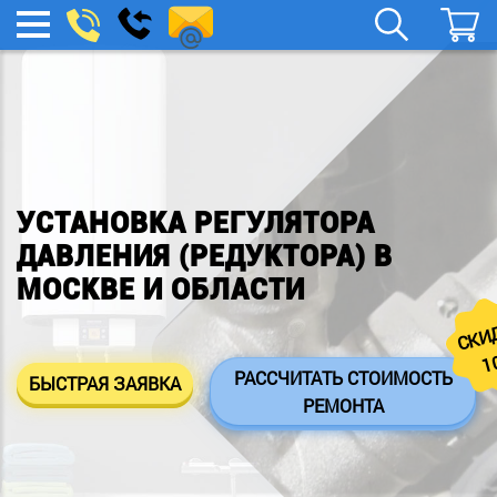
remont-
Заказать
МЕНЮ
звонок
boylera@yandex.ru
УСТАНОВКА РЕГУЛЯТОРА
ДАВЛЕНИЯ (РЕДУКТОРА) В
МОСКВЕ И ОБЛАСТИ
СКИ
1
РАССЧИТАТЬ СТОИМОСТЬ
БЫСТРАЯ ЗАЯВКА
РЕМОНТА