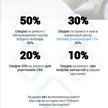
50%
30%
Скидка
на ремонт/
Скидка
за привоз к нам в
обслуживание/чистку
сервисный центр
второго бойлера
Москва, Бибиревская 17Б
-
50%
30%
20%
10%
Скидка
20%
на ремонт
для
Скидка
на ремонт,
при
участников СВО
покупке запчастей
в нашем
магазине
Выдаем
акт
выполненных работ
Мастер не оставил акт? Ремонт
техники бесплатно!