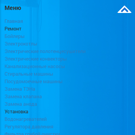
Меню
Главная
Ремонт
Бойлеры
Электрокотлы
Электрические полотенцесушители
Электрические конвекторы
Канализационные насосы
Стиральные машины
Посудомоечные машины
Замена ТЭНа
Замена клапана
Замена анода
Установка
Водонагревателей
Регулятора давления
Фильтра грубой очистки