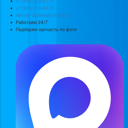
+7 (495) 229-81-71
+7 (915) 110-44-77
remont-boylera@yandex.ru
Работаем 24/7
Подберем запчасть по фото