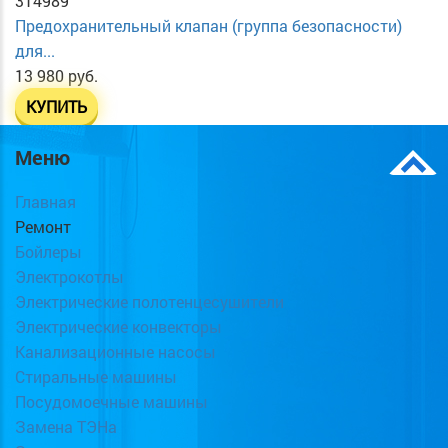
314989
Предохранительный клапан (группа безопасности)
для...
13 980 руб.
КУПИТЬ
Меню
Главная
Ремонт
Бойлеры
Электрокотлы
Электрические полотенцесушители
Электрические конвекторы
Канализационные насосы
Стиральные машины
Посудомоечные машины
Замена ТЭНа