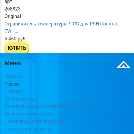
арт.
268823
Original
Ограничитель температуры 90°C для PSH Comfort,
EWH...
6 450 руб.
КУПИТЬ
Меню
Главная
Ремонт
Бойлеры
Электрокотлы
Электрические полотенцесушители
Электрические конвекторы
Канализационные насосы
Стиральные машины