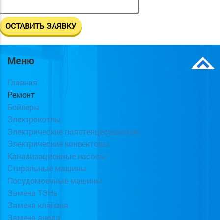
Меню
Главная
Ремонт
Бойлеры
Электрокотлы
Электрические полотенцесушители
Электрические конвекторы
Канализационные насосы
Стиральные машины
Посудомоечные машины
Замена ТЭНа
Замена клапана
Замена анода