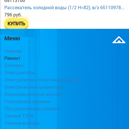
65113700
Рассекатель холодной воды (1/2 H=82), в/з 65110978...
796 руб.
КУПИТЬ
Меню
Главная
Ремонт
Бойлеры
Электрокотлы
Электрические полотенцесушители
Электрические конвекторы
Канализационные насосы
Стиральные машины
Посудомоечные машины
Замена ТЭНа
Замена клапана