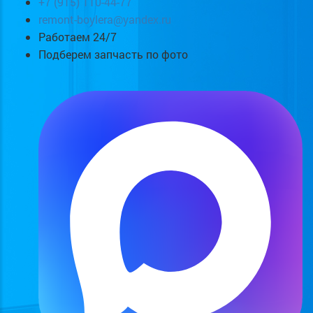
+7 (915) 110-44-77
remont-boylera@yandex.ru
Работаем 24/7
Подберем запчасть по фото