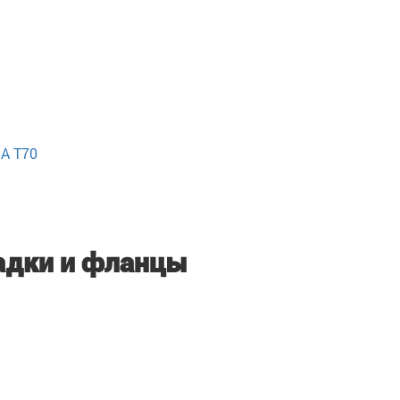
A T70
адки и фланцы