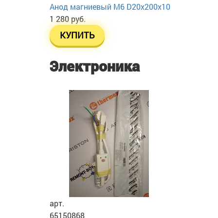
Анод магниевый М6 D20х200х10
1 280 руб.
КУПИТЬ
Электроника
арт.
65150868