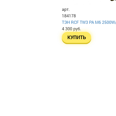
арт.
184178
ТЭН RСF TW3 PA М6 2500W
4 300 руб.
КУПИТЬ