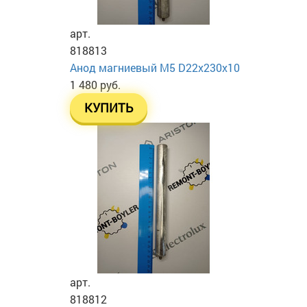
арт.
818813
Анод магниевый М5 D22х230х10
1 480 руб.
КУПИТЬ
арт.
818812