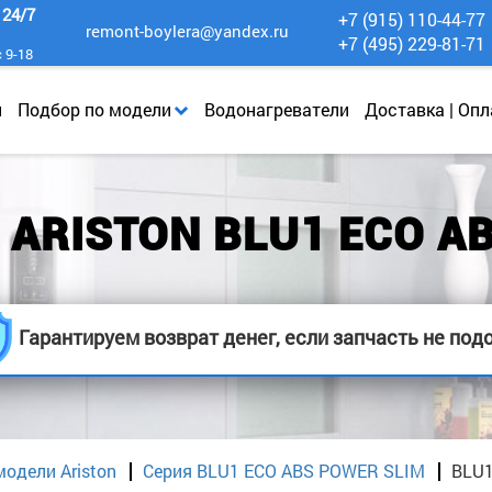
к
24/7
+7 (915) 110-44-77
remont-boylera@yandex.ru
+7 (495) 229-81-71
с 9-18
и
Подбор по модели
Водонагреватели
Доставка | Опл
ARISTON BLU1 ECO AB
Гарантируем возврат денег, если запчасть не под
модели Ariston
Серия BLU1 ECO ABS POWER SLIM
BLU1