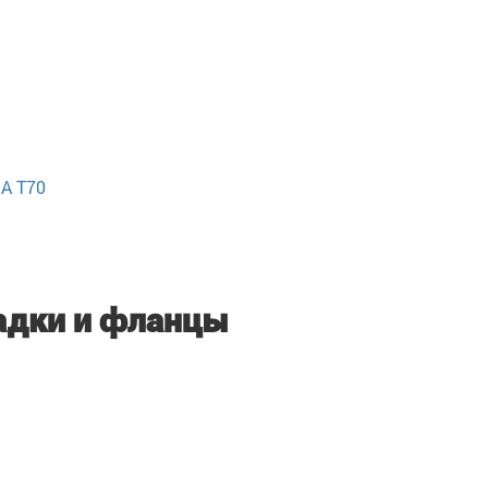
A T70
адки и фланцы