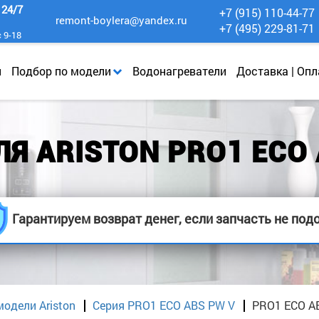
к
24/7
+7 (915) 110-44-77
remont-boylera@yandex.ru
+7 (495) 229-81-71
с 9-18
и
Подбор по модели
Водонагреватели
Доставка | Опл
Я ARISTON PRO1 ECO 
Гарантируем возврат денег, если запчасть не под
модели Ariston
Серия PRO1 ECO ABS PW V
PRO1 ECO A