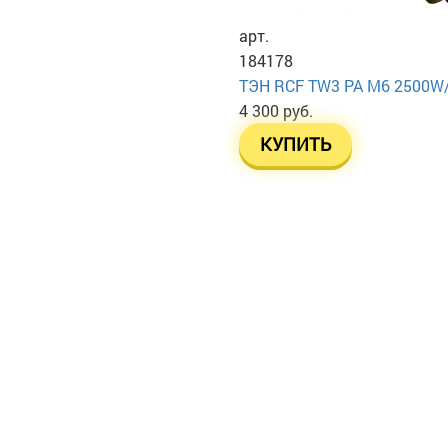
арт.
184178
ТЭН RСF TW3 PA М6 2500W
4 300 руб.
КУПИТЬ