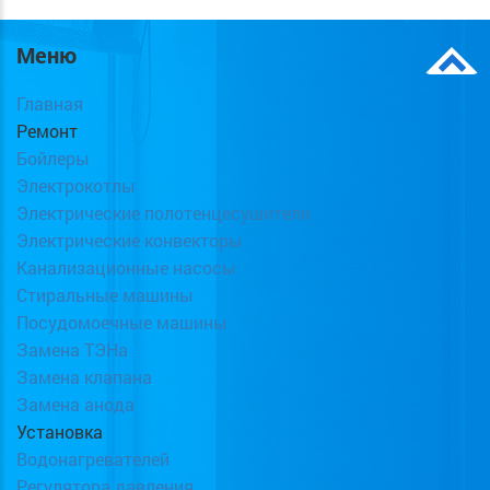
Меню
Главная
Ремонт
Бойлеры
Электрокотлы
Электрические полотенцесушители
Электрические конвекторы
Канализационные насосы
Стиральные машины
Посудомоечные машины
Замена ТЭНа
Замена клапана
Замена анода
Установка
Водонагревателей
Регулятора давления