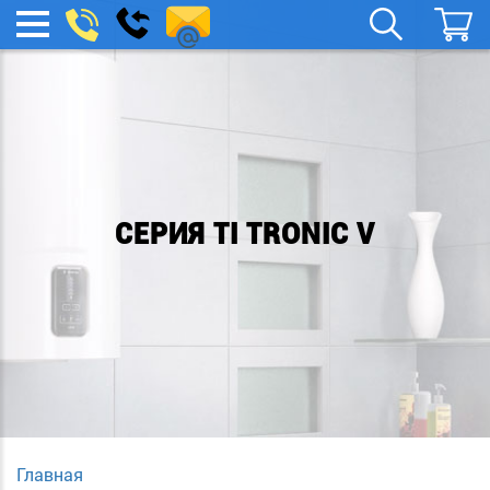
remont-
Заказать
МЕНЮ
звонок
boylera@yandex.ru
СЕРИЯ TI TRONIC V
Главная