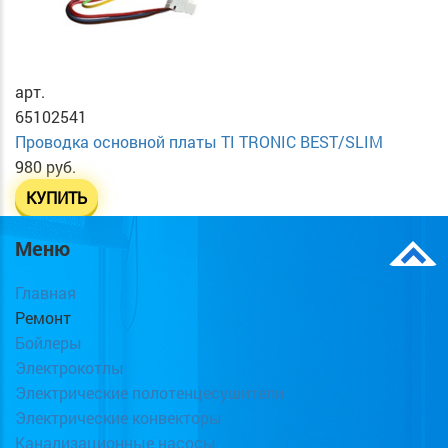
арт.
65102541
Проводка основной платы TI TRONIC BEST/SLIM
980 руб.
КУПИТЬ
Меню
Главная
Ремонт
Бойлеры
Электрокотлы
Электрические полотенцесушители
Электрические конвекторы
Канализационные насосы