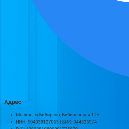
Адрес
Москва, м.Бибирево, Бибиревская 17Б
ИНН: 504038127053 | БИК: 044525974
Р/С: 40802810600001726870