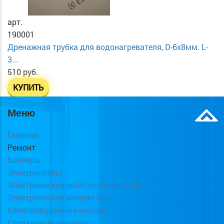
арт.
190001
Дренажная трубка для водонагревателя, D-6х8мм. L-
3...
510 руб.
КУПИТЬ
Меню
Главная
Ремонт
Бойлеры
Электрокотлы
Электрические полотенцесушители
Электрические конвекторы
Канализационные насосы
Стиральные машины