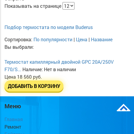
Показывать на странице
Подбор термостата по модели Buderus
Сортировка:
По популярности
|
Цена
|
Название
Вы выбрали:
Термостат капиллярный двойной GPC 20А/250V
F70/S...
Наличие:
Нет в наличии
Цена
18 560 руб.
ДОБАВИТЬ В КОРЗИНУ
Меню
Главная
Ремонт