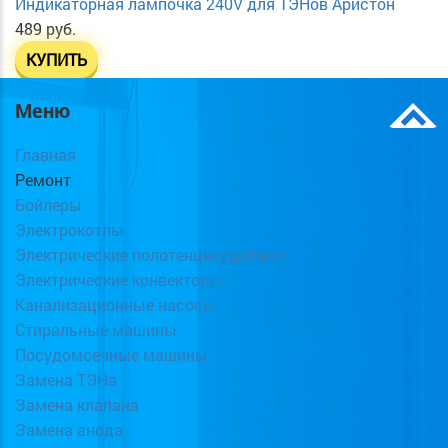
Индикаторная лампочка 240V для ТЭНов Аристон
489 руб.
КУПИТЬ
Меню
Главная
Ремонт
Бойлеры
Электрокотлы
Электрические полотенцесушители
Электрические конвекторы
Канализационные насосы
Стиральные машины
Посудомоечные машины
Замена ТЭНа
Замена клапана
Замена анода