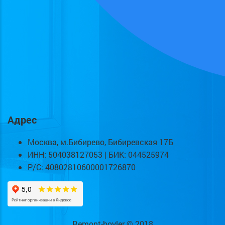
Адрес
Москва, м.Бибирево, Бибиревская 17Б
ИНН: 504038127053 | БИК: 044525974
Р/С: 40802810600001726870
Remont-boyler © 2018