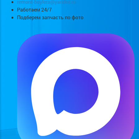
remont-boylera@yandex.ru
Работаем 24/7
Подберем запчасть по фото