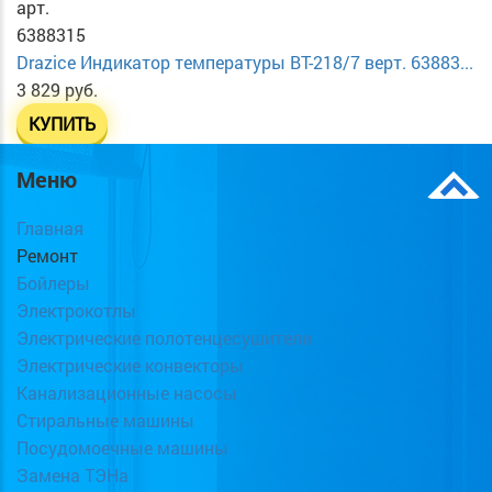
арт.
6388315
Drazice Индикатор температуры ВТ-218/7 верт. 63883...
3 829 руб.
КУПИТЬ
Меню
Главная
Ремонт
Бойлеры
Электрокотлы
Электрические полотенцесушители
Электрические конвекторы
Канализационные насосы
Стиральные машины
Посудомоечные машины
Замена ТЭНа