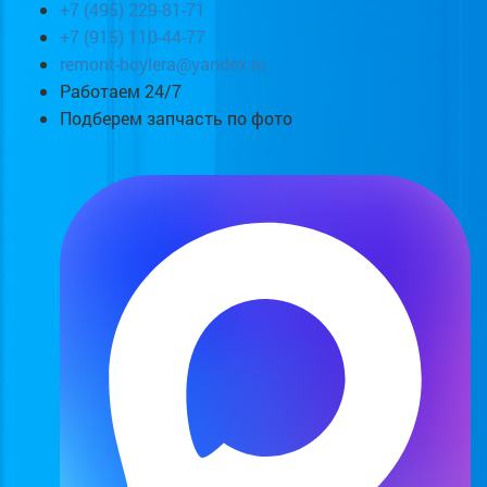
+7 (495) 229-81-71
+7 (915) 110-44-77
remont-boylera@yandex.ru
Работаем 24/7
Подберем запчасть по фото