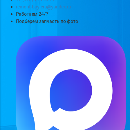
remont-boylera@yandex.ru
Работаем 24/7
Подберем запчасть по фото