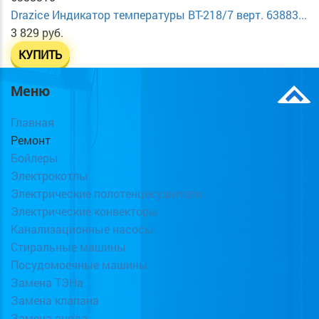
Drazice Индикатор температуры ВТ-218/7 верт. 63883...
3 829 руб.
КУПИТЬ
Меню
Главная
Ремонт
Бойлеры
Электрокотлы
Электрические полотенцесушители
Электрические конвекторы
Канализационные насосы
Стиральные машины
Посудомоечные машины
Замена ТЭНа
Замена клапана
Замена анода