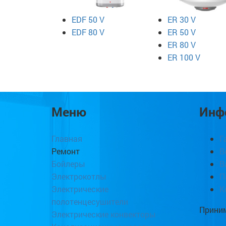
EDF 50 V
ER 30 V
EDF 80 V
ER 50 V
ER 80 V
ER 100 V
Меню
Инф
Главная
Г
Ремонт
В
Бойлеры
В
Электрокотлы
П
Электрические
К
полотенцесушители
Приним
Электрические конвекторы