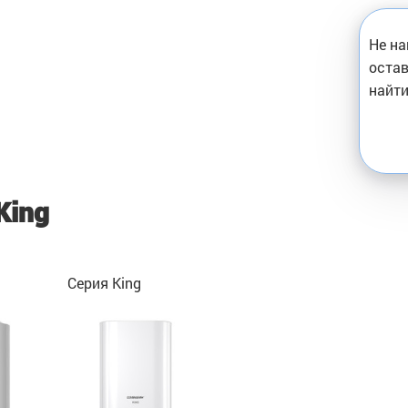
Не на
остав
найти
King
Серия King