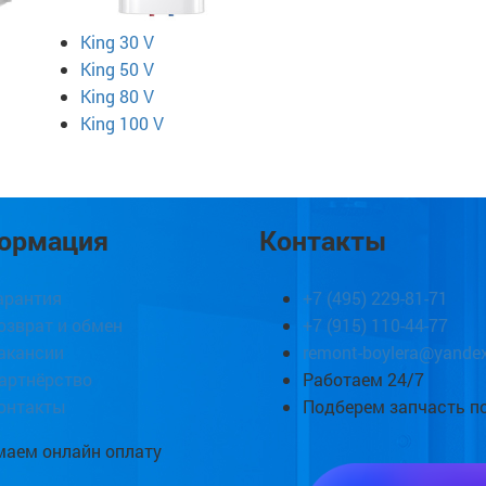
King 30 V
King 50 V
King 80 V
King 100 V
ормация
Контакты
арантия
+7 (495) 229-81-71
озврат и обмен
+7 (915) 110-44-77
акансии
remont-boylera@yandex
артнёрство
Работаем 24/7
онтакты
Подберем запчасть п
аем онлайн оплату