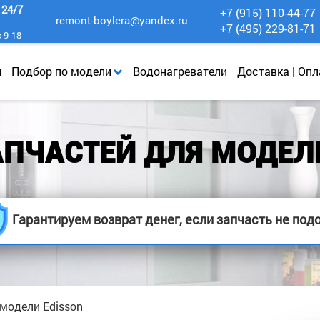
к
24/7
+7 (915) 110-44-77
remont-boylera@yandex.ru
+7 (495) 229-81-71
с 9-18
и
Подбор по модели
Водонагреватели
Доставка | Опл
ПЧАСТЕЙ ДЛЯ МОДЕЛ
Гарантируем возврат денег, если запчасть не под
модели Edisson