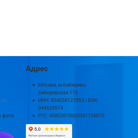
Адрес
Москва, м.Бибирево,
Бибиревская 17Б
.ru
ИНН: 504038127053 | БИК:
044525974
о фото
Р/С: 40802810600001726870