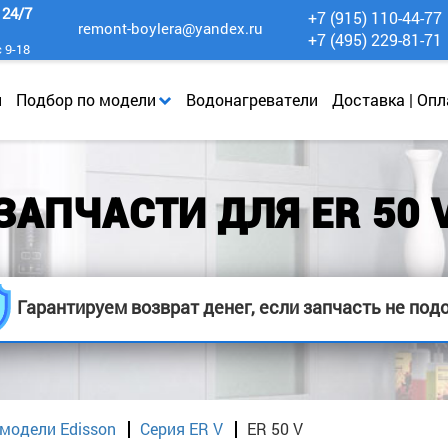
к
24/7
+7 (915) 110-44-77
remont-boylera@yandex.ru
+7 (495) 229-81-71
с 9-18
и
Подбор по модели
Водонагреватели
Доставка | Опл
ЗАПЧАСТИ ДЛЯ ER 50 
Гарантируем возврат денег, если запчасть не под
модели Edisson
Серия ER V
ER 50 V