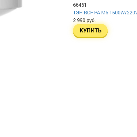
66461
ТЭН RСF PA М6 1500W/220
2 990 руб.
КУПИТЬ