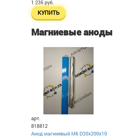
1 235 руб.
КУПИТЬ
Магниевые аноды
арт.
818812
Анод магниевый М6 D20х200х10