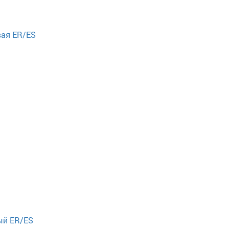
вая ER/ES
ый ER/ES