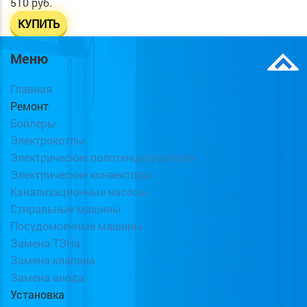
510 руб.
КУПИТЬ
Меню
Главная
Ремонт
Бойлеры
Электрокотлы
Электрические полотенцесушители
Электрические конвекторы
Канализационные насосы
Стиральные машины
Посудомоечные машины
Замена ТЭНа
Замена клапана
Замена анода
Установка