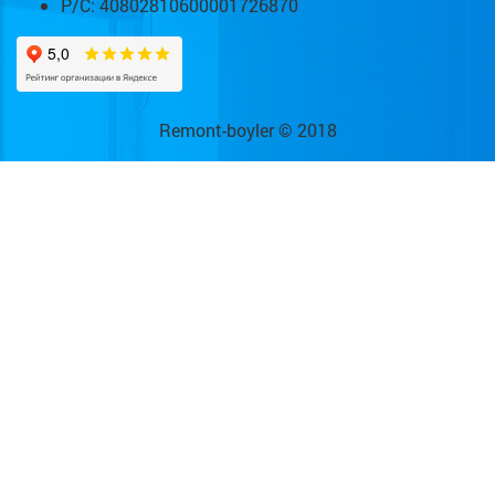
Р/С: 40802810600001726870
Remont-boyler © 2018