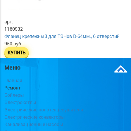
арт.
1160532
Фланец крепежный для ТЭНов D-64мм., 6 отверстий
950 руб.
КУПИТЬ
Меню
Главная
Ремонт
Бойлеры
Электрокотлы
Электрические полотенцесушители
Электрические конвекторы
Канализационные насосы