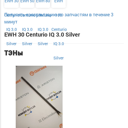
EWH 30
EWH 50
EWH 80
EWH
Получить консультацию по запчастям в течение 3
Centurio
Centurio
Centurio
100
минут
IQ 3.0
IQ 3.0
IQ 3.0
Centurio
EWH 30 Centurio IQ 3.0 Silver
Silver
Silver
Silver
IQ 3.0
ТЭНы
Silver