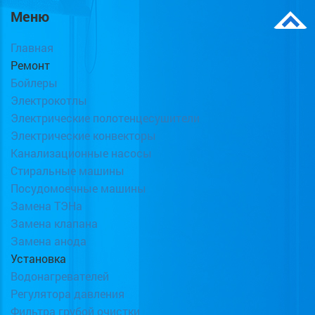
Меню
Главная
Ремонт
Бойлеры
Электрокотлы
Электрические полотенцесушители
Электрические конвекторы
Канализационные насосы
Стиральные машины
Посудомоечные машины
Замена ТЭНа
Замена клапана
Замена анода
Установка
Водонагревателей
Регулятора давления
Фильтра грубой очистки