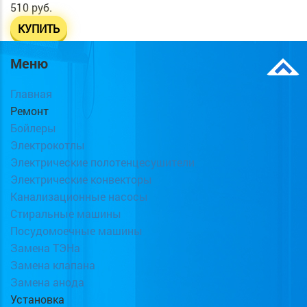
510 руб.
КУПИТЬ
Меню
Главная
Ремонт
Бойлеры
Электрокотлы
Электрические полотенцесушители
Электрические конвекторы
Канализационные насосы
Стиральные машины
Посудомоечные машины
Замена ТЭНа
Замена клапана
Замена анода
Установка