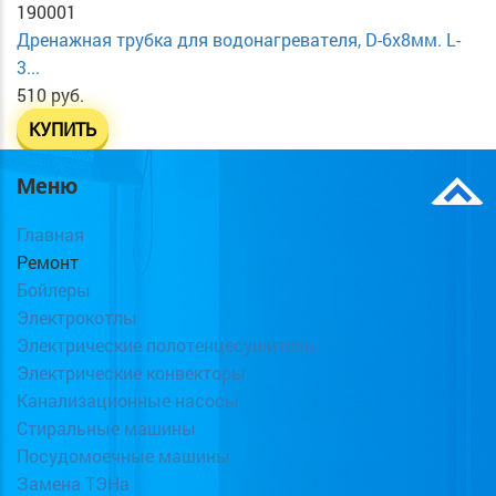
190001
Дренажная трубка для водонагревателя, D-6х8мм. L-
3...
510 руб.
КУПИТЬ
Меню
Главная
Ремонт
Бойлеры
Электрокотлы
Электрические полотенцесушители
Электрические конвекторы
Канализационные насосы
Стиральные машины
Посудомоечные машины
Замена ТЭНа