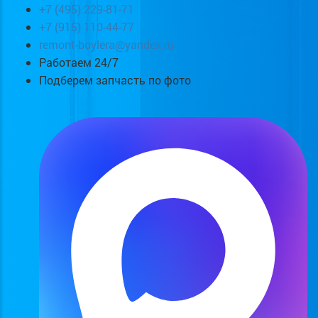
+7 (495) 229-81-71
+7 (915) 110-44-77
remont-boylera@yandex.ru
Работаем 24/7
Подберем запчасть по фото