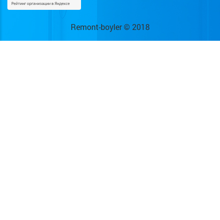
Remont-boyler © 2018