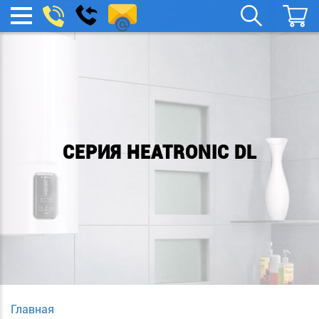
remont-
Заказать
МЕНЮ
звонок
boylera@yandex.ru
СЕРИЯ HEATRONIC DL
Главная