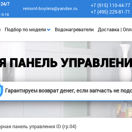
к
24/7
+7 (915) 110-44-77
remont-boylera@yandex.ru
+7 (495) 229-81-71
с 9-18
и
Подбор по модели
Водонагреватели
Доставка | Опл
 ПАНЕЛЬ УПРАВЛЕНИЯ 
Гарантируем возврат денег, если запчасть не под
рная панель управления ID (гр.04)