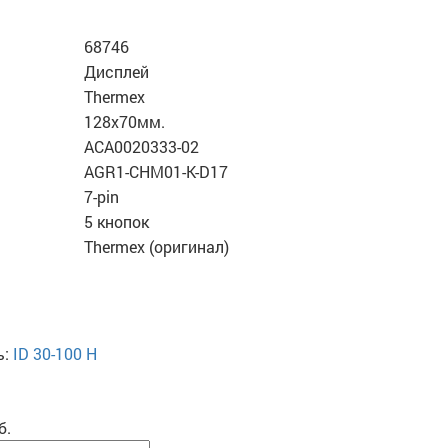
68746
Дисплей
Thermex
128х70мм.
ACA0020333-02
AGR1-CHM01-K-D17
7-pin
5 кнопок
Thermex (оригинал)
ь:
ID 30-100 H
б.