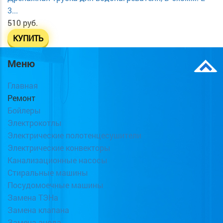
3...
510 руб.
КУПИТЬ
Меню
Главная
Ремонт
Бойлеры
Электрокотлы
Электрические полотенцесушители
Электрические конвекторы
Канализационные насосы
Стиральные машины
Посудомоечные машины
Замена ТЭНа
Замена клапана
Замена анода