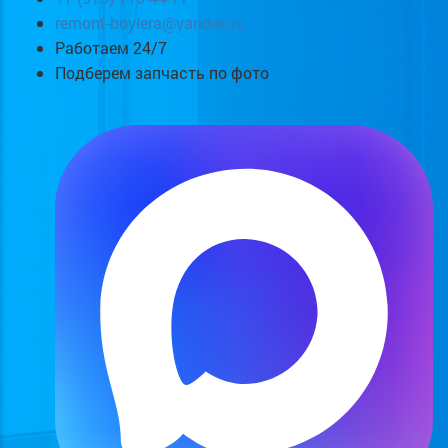
remont-boylera@yandex.ru
Работаем 24/7
Подберем запчасть по фото