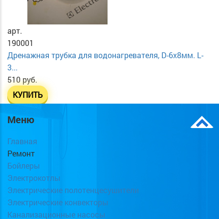
арт.
190001
Дренажная трубка для водонагревателя, D-6х8мм. L-
3...
510 руб.
КУПИТЬ
Меню
Главная
Ремонт
Бойлеры
Электрокотлы
Электрические полотенцесушители
Электрические конвекторы
Канализационные насосы