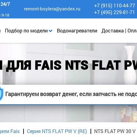
к
24/7
+7 (915) 110-44-77
remont-boylera@yandex.ru
+7 (495) 229-81-71
с 9-18
и
Подбор по модели
Водонагреватели
Доставка | Опл
ДЛЯ FAIS NTS FLAT PW
Гарантируем возврат денег, если запчасть не под
ели Fais
Серия NTS FLAT PW V (RE)
NTS FLAT PW 30 V 