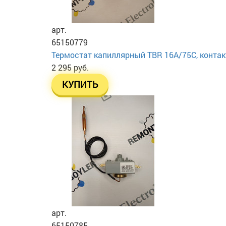
арт.
65150779
Термостат капиллярный TBR 16A/75C, контакт
2 295 руб.
КУПИТЬ
арт.
65150785