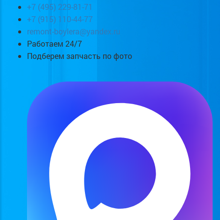
+7 (495) 229-81-71
+7 (915) 110-44-77
remont-boylera@yandex.ru
Работаем 24/7
Подберем запчасть по фото