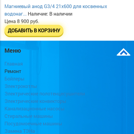
Магниевый анод G3/4 21х600 для косвенных
водонаг...
Наличие:
В наличии
Цена
8 900 руб.
ДОБАВИТЬ В КОРЗИНУ
Меню
Главная
Ремонт
Бойлеры
Электрокотлы
Электрические полотенцесушители
Электрические конвекторы
Канализационные насосы
Стиральные машины
Посудомоечные машины
Замена ТЭНа