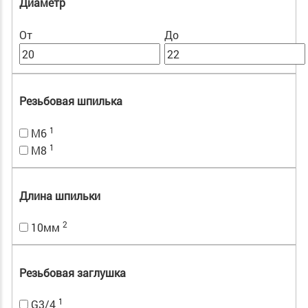
Диаметр
От
До
Резьбовая шпилька
1
M6
1
M8
Длина шпильки
2
10мм
Резьбовая заглушка
1
G3/4