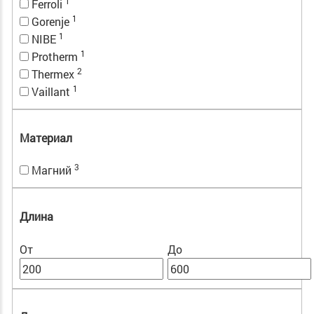
1
Ferroli
1
Gorenje
1
NIBE
1
Protherm
2
Thermex
1
Vaillant
Материал
3
Магний
Длина
От
До