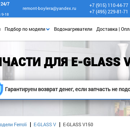
к
24/7
+7 (915) 110-44-77
remont-boylera@yandex.ru
+7 (495) 229-81-71
с 9-18
и
Подбор по модели
Водонагреватели
Доставка | Опл
ЧАСТИ ДЛЯ E-GLASS 
Гарантируем возврат денег, если запчасть не под
дели Ferroli
E-GLASS V
E-GLASS V150