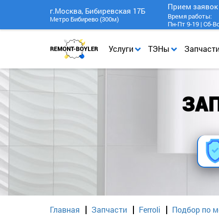
Прием заяво
г.Москва, Бибиревская 17Б
Время работы:
Метро Бибирево (300м)
Пн-Пт 9-19 | Сб-В
Услуги
ТЭНы
Запчаст
ЗАП
Главная
Запчасти
Ferroli
Подбор по мо