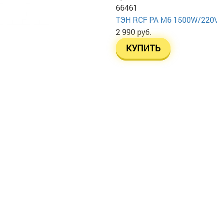
66461
ТЭН RСF PA М6 1500W/220
2 990 руб.
КУПИТЬ