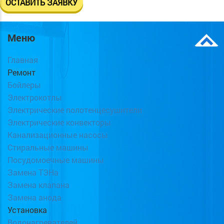
Меню
Главная
Ремонт
Бойлеры
Электрокотлы
Электрические полотенцесушители
Электрические конвекторы
Канализационные насосы
Стиральные машины
Посудомоечные машины
Замена ТЭНа
Замена клапана
Замена анода
Установка
Водонагревателей