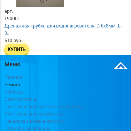
арт.
190001
Дренажная трубка для водонагревателя, D-6х8мм. L-
3...
510 руб.
КУПИТЬ
Меню
Главная
Ремонт
Бойлеры
Электрокотлы
Электрические полотенцесушители
Электрические конвекторы
Канализационные насосы
Стиральные машины