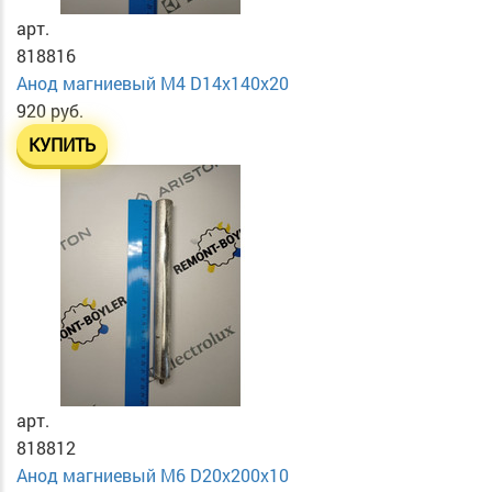
арт.
818816
Анод магниевый М4 D14х140х20
920 руб.
КУПИТЬ
арт.
818812
Анод магниевый М6 D20х200х10