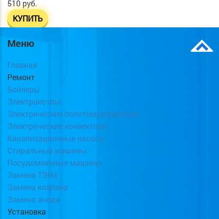
510 руб.
КУПИТЬ
Меню
Главная
Ремонт
Бойлеры
Электрокотлы
Электрические полотенцесушители
Электрические конвекторы
Канализационные насосы
Стиральные машины
Посудомоечные машины
Замена ТЭНа
Замена клапана
Замена анода
Установка