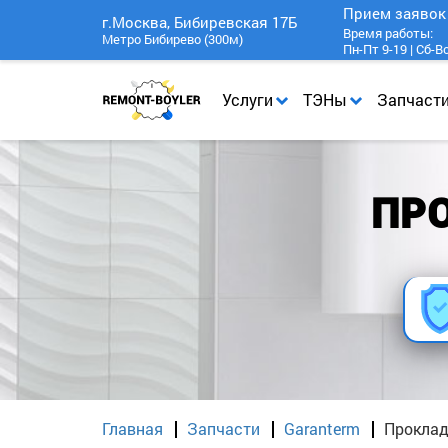
Прием заяво
г.Москва, Бибиревская 17Б
Время работы:
Метро Бибирево (300м)
Пн-Пт 9-19 | Сб-В
Услуги
ТЭНы
Запчаст
ПР
Главная
Запчасти
Garanterm
Проклад