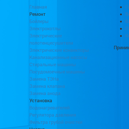
Главная
Г
Ремонт
В
Бойлеры
В
Электрокотлы
П
Электрические
К
полотенцесушители
Приним
Электрические конвекторы
Канализационные насосы
Стиральные машины
Посудомоечные машины
Замена ТЭНа
Замена клапана
Замена анода
Установка
Водонагревателей
Регулятора давления
Фильтра грубой очистки