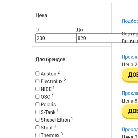
Цена
Подбор
От
До
Сортир
Вы выб
Прокла
Для брендов
Цена
2
2
Ariston
ДО
2
Electrolux
1
NIBE
Прокла
1
OSO
Цена
8
1
Polaris
ДО
1
S-Tank
1
Stiebel Eltron
1
Stout
Прокла
3
Thermex
Цена
2