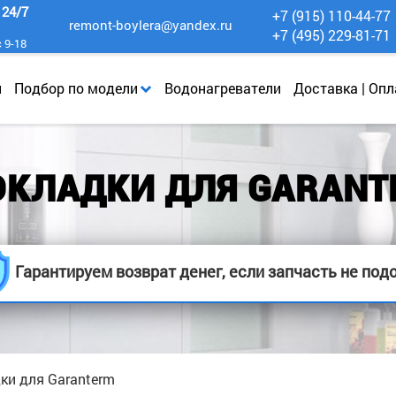
к
24/7
+7 (915) 110-44-77
remont-boylera@yandex.ru
+7 (495) 229-81-71
с 9-18
и
Подбор по модели
Водонагреватели
Доставка | Опл
ОКЛАДКИ ДЛЯ GARANT
Гарантируем возврат денег, если запчасть не под
ки для Garanterm