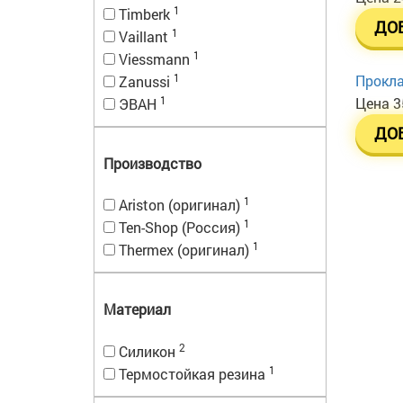
1
Timberk
ДО
1
Vaillant
1
Viessmann
1
Прокла
Zanussi
1
Цена
3
ЭВАН
ДО
Производство
1
Ariston (оригинал)
1
Ten-Shop (Россия)
1
Thermex (оригинал)
Материал
2
Силикон
1
Термостойкая резина