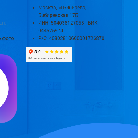
Москва, м.Бибирево,
Бибиревская 17Б
.ru
ИНН: 504038127053 | БИК:
044525974
о фото
Р/С: 40802810600001726870