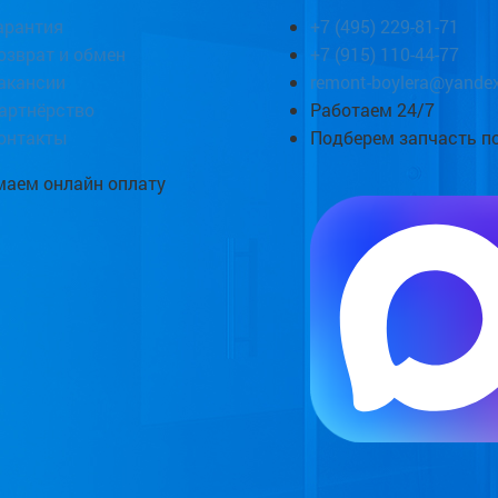
арантия
+7 (495) 229-81-71
озврат и обмен
+7 (915) 110-44-77
акансии
remont-boylera@yandex
артнёрство
Работаем 24/7
онтакты
Подберем запчасть п
аем онлайн оплату