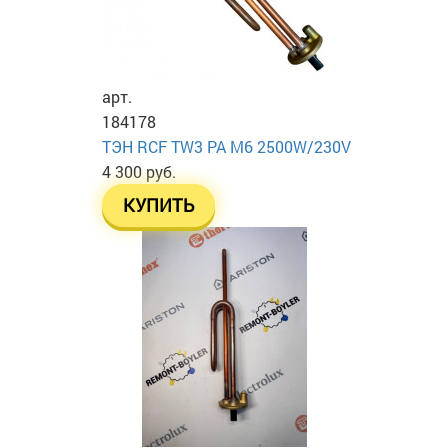
арт.
184178
ТЭН RСF TW3 PA М6 2500W/230V
4 300 руб.
КУПИТЬ