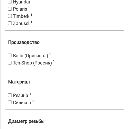
1
Hyundai
1
Polaris
1
Timberk
1
Zanussi
Производство
1
Ballu (Оригинал)
1
Ten-Shop (Россия)
Материал
1
Резина
1
Силикон
Диаметр резьбы