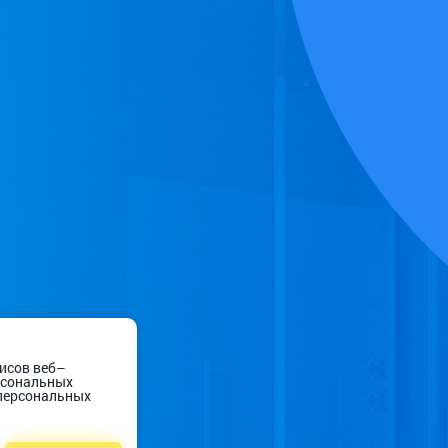
висов веб–
ерсональных
 персональных