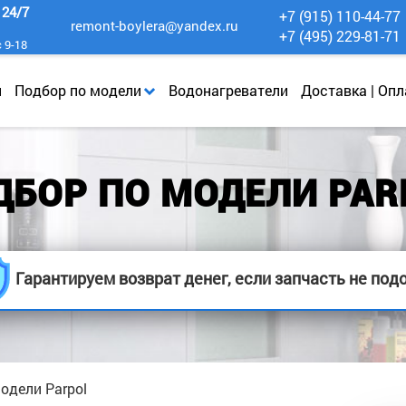
к
24/7
+7 (915) 110-44-77
remont-boylera@yandex.ru
+7 (495) 229-81-71
с 9-18
и
Подбор по модели
Водонагреватели
Доставка | Опл
ДБОР ПО МОДЕЛИ PAR
Гарантируем возврат денег, если запчасть не под
одели Parpol