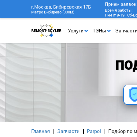
Прием заяво
г.Москва, Бибиревская 17Б
Время работы:
Метро Бибирево (300м)
Пн-Пт 9-19 | Сб-В
Услуги
ТЭНы
Запчаст
ПО
Главная
Запчасти
Parpol
Подбор по м