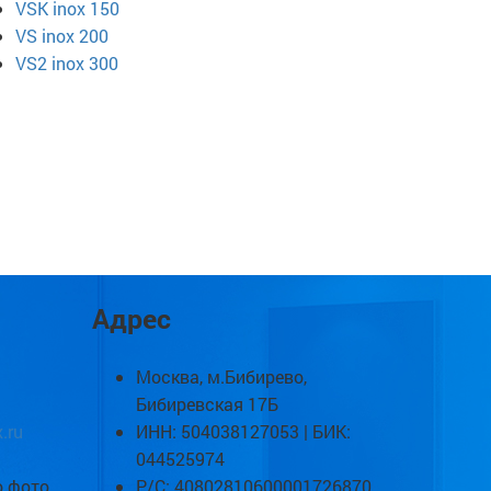
VSK inox 150
VS inox 200
VS2 inox 300
Адрес
Москва, м.Бибирево,
Бибиревская 17Б
.ru
ИНН: 504038127053 | БИК:
044525974
о фото
Р/С: 40802810600001726870