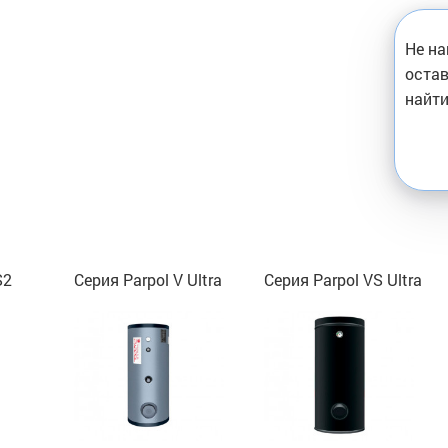
Не на
остав
найти
S2
Серия Parpol V Ultra
Серия Parpol VS Ultra