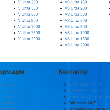
V Ultra 200
VS Ultra 150
V Ultra 300
VS Ultra 200
V Ultra 500
VS Ultra 300
V Ultra 800
VS Ultra 500
V Ultra 1000
VS Ultra 800
V Ultra 1500
VS Ultra 1000
V Ultra 2000
VS Ultra 1500
VS Ultra 2000
ормация
Контакты
арантия
+7 (495) 229-81-71
озврат и обмен
+7 (915) 110-44-77
акансии
remont-boylera@yandex
артнёрство
Работаем 24/7
онтакты
Подберем запчасть п