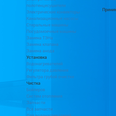
полотенцесушители
Приним
Электрические конвекторы
Канализационные насосы
Стиральные машины
Посудомоечные машины
Замена ТЭНа
Замена клапана
Замена анода
Установка
Водонагревателей
Регулятора давления
Фильтра грубой очистки
Чистка
Бойлеров
Систем отопления
Запчасти
Все запчасти
Для водонагревателей