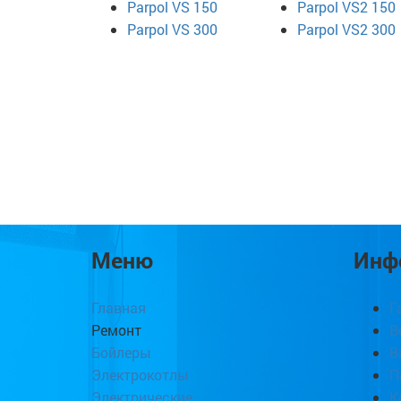
Parpol VS 150
Parpol VS2 150
Parpol VS 300
Parpol VS2 300
Меню
Инф
Главная
Г
Ремонт
В
Бойлеры
В
Электрокотлы
П
Электрические
К