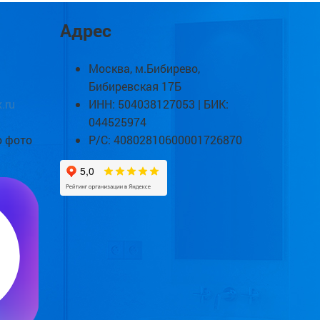
Адрес
Москва, м.Бибирево,
Бибиревская 17Б
.ru
ИНН: 504038127053 | БИК:
044525974
о фото
Р/С: 40802810600001726870