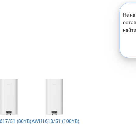
Не на
остав
найти
17/51 (80YB)
AWH1618/51 (100YB)