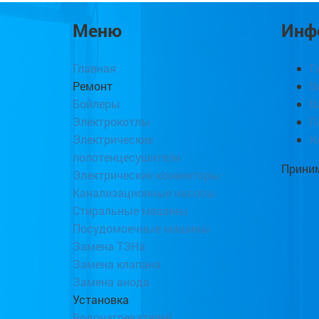
Меню
Инф
Главная
Г
Ремонт
В
Бойлеры
В
Электрокотлы
П
Электрические
К
полотенцесушители
Приним
Электрические конвекторы
Канализационные насосы
Стиральные машины
Посудомоечные машины
Замена ТЭНа
Замена клапана
Замена анода
Установка
Водонагревателей