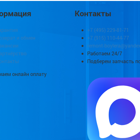
ормация
Контакты
арантия
+7 (495) 229-81-71
озврат и обмен
+7 (915) 110-44-77
акансии
remont-boylera@yandex
артнёрство
Работаем 24/7
онтакты
Подберем запчасть п
аем онлайн оплату