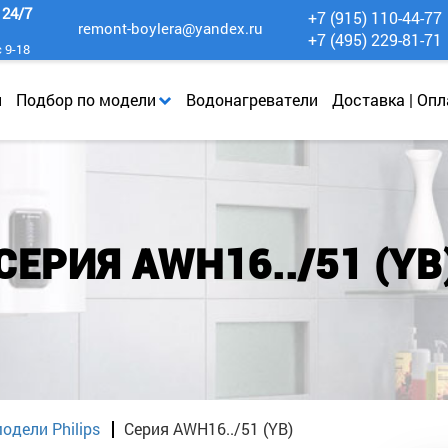
к
24/7
+7 (915) 110-44-77
remont-boylera@yandex.ru
+7 (495) 229-81-71
с 9-18
и
Подбор по модели
Водонагреватели
Доставка | Опл
СЕРИЯ AWH16../51 (YB
одели Philips
Серия AWH16../51 (YB)