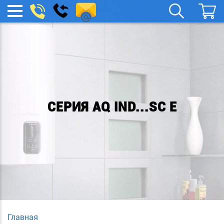
remont-
Заказать
МЕНЮ
звонок
boylera@yandex.ru
СЕРИЯ AQ IND...SC E
Главная