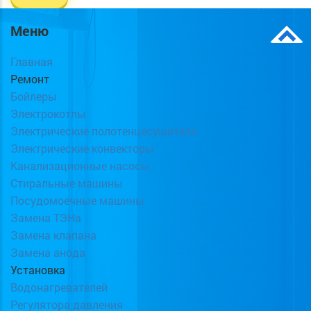
Меню
Главная
Ремонт
Бойлеры
Электрокотлы
Электрические полотенцесушители
Электрические конвекторы
Канализационные насосы
Стиральные машины
Посудомоечные машины
Замена ТЭНа
Замена клапана
Замена анода
Установка
Водонагревателей
Регулятора давления