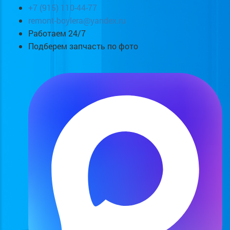
+7 (915) 110-44-77
remont-boylera@yandex.ru
Работаем 24/7
Подберем запчасть по фото