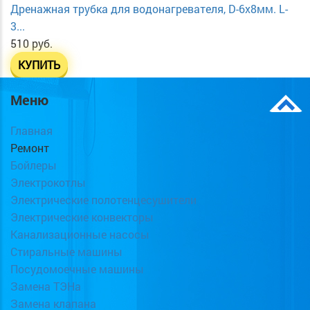
Дренажная трубка для водонагревателя, D-6х8мм. L-
3...
510 руб.
КУПИТЬ
Меню
Главная
Ремонт
Бойлеры
Электрокотлы
Электрические полотенцесушители
Электрические конвекторы
Канализационные насосы
Стиральные машины
Посудомоечные машины
Замена ТЭНа
Замена клапана