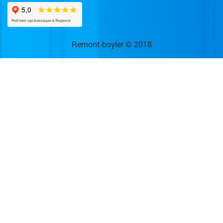
Remont-boyler © 2018