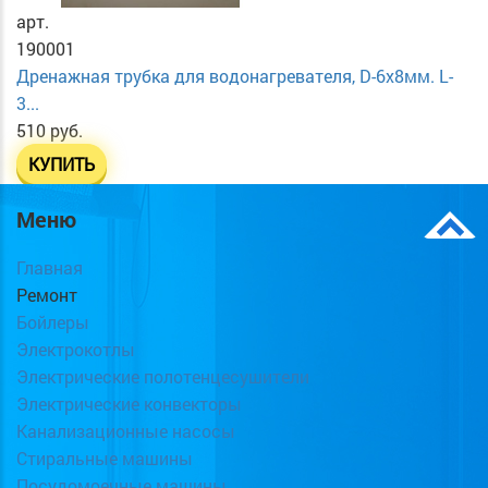
арт.
190001
Дренажная трубка для водонагревателя, D-6х8мм. L-
3...
510 руб.
КУПИТЬ
Меню
Главная
Ремонт
Бойлеры
Электрокотлы
Электрические полотенцесушители
Электрические конвекторы
Канализационные насосы
Стиральные машины
Посудомоечные машины