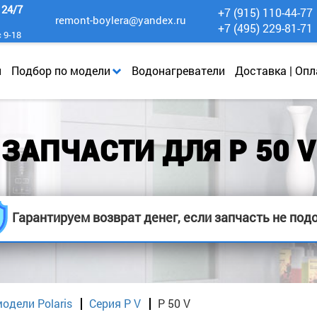
к
24/7
+7 (915) 110-44-77
remont-boylera@yandex.ru
+7 (495) 229-81-71
с 9-18
и
Подбор по модели
Водонагреватели
Доставка | Опл
ЗАПЧАСТИ ДЛЯ P 50 V
Гарантируем возврат денег, если запчасть не под
одели Polaris
Серия P V
P 50 V