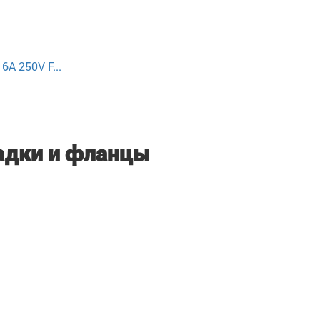
A 250V F...
адки и фланцы