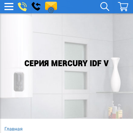
remont-
Заказать
МЕНЮ
звонок
boylera@yandex.ru
СЕРИЯ MERCURY IDF V
Главная