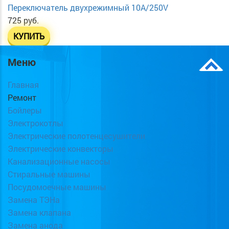
Переключатель двухрежимный 10А/250V
725 руб.
КУПИТЬ
Меню
Главная
Ремонт
Бойлеры
Электрокотлы
Электрические полотенцесушители
Электрические конвекторы
Канализационные насосы
Стиральные машины
Посудомоечные машины
Замена ТЭНа
Замена клапана
Замена анода