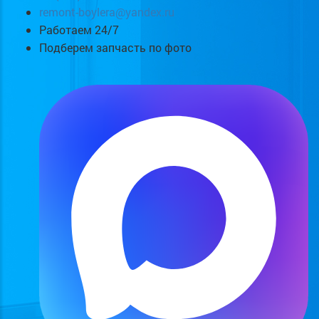
remont-boylera@yandex.ru
Работаем 24/7
Подберем запчасть по фото