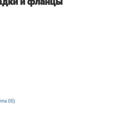
адки и фланцы
ппа 05)