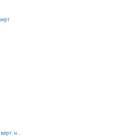
верт
ерт. н...