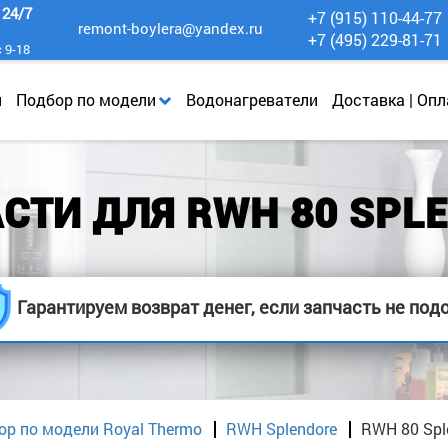
к
24/7
+7 (915) 110-44-77
remont-boylera@yandex.ru
+7 (495) 229-81-71
с 9-18
и
Подбор по модели
Водонагреватели
Доставка | Опл
СТИ ДЛЯ RWH 80 SPL
Гарантируем возврат денег, если запчасть не под
ор по модели Royal Thermo
RWH Splendore
RWH 80 Spl